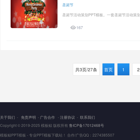
圣诞节
圣诞节活动策划PPT模板。一套圣诞节活动策划

167
共3页/27条
首页
1
2
关于我们
-
免责声明
-
广告合作
-
注册协议
-
联系我们
Copyright © 2019-2025 模板鲸 版权所有
鲁ICP备17012468号
模板鲸PPT模板 - 专业PPT模板下载站！ 合作/广告QQ：2274385507