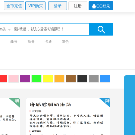
金币充值
VIP购买
登录
注册
QQ登录
作品
色
商务
商务
卡通
灰色
红色
粉色
紫色
绿色
黄色
橙色
棕色
黑色
灰色
蓝色