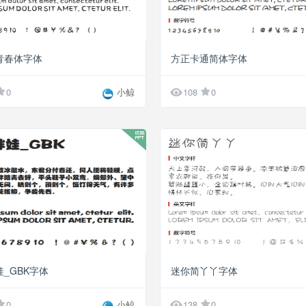
青春体字体
方正卡通简体字体

0
小鲸
108
0
_GBK字体
迷你简丫丫字体

0
小鲸
138
0