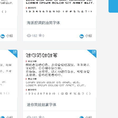
海派腔调奶油简字体

小鲸
182
0
小鲸
迷你简娃娃篆字体

小鲸
193
0
小鲸