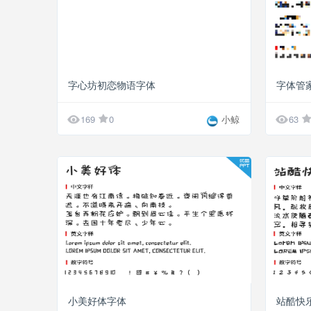
字心坊初恋物语字体
字体管


169
0
小鲸
63
小美好体字体
站酷快