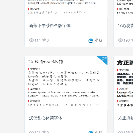
新蒂下午茶白金版字体
字心坊


114
0
小鲸
190
汉仪甜心体简字体
方正胖娃


121
0
小鲸
166