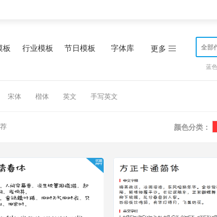
模板
行业模板
节日模板
字体库
全部
更多
蓝
宋体
楷体
英文
手写英文
荐
颜色分类：