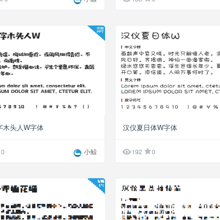
字木头人W字体
汉仪夏日体W字体

0
小鲸
192
0