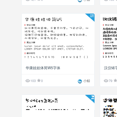
华康娃娃体简W5字体
汉仪铸


103
0
小鲸
79