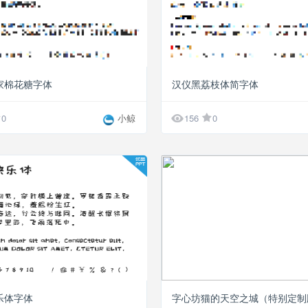
家棉花糖字体
汉仪黑荔枝体简字体

0
小鲸
156
0
乐体字体