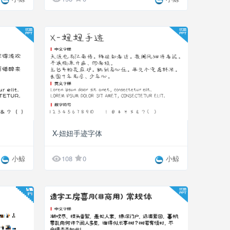
X-妞妞手迹字体

小鲸
108
0
小鲸