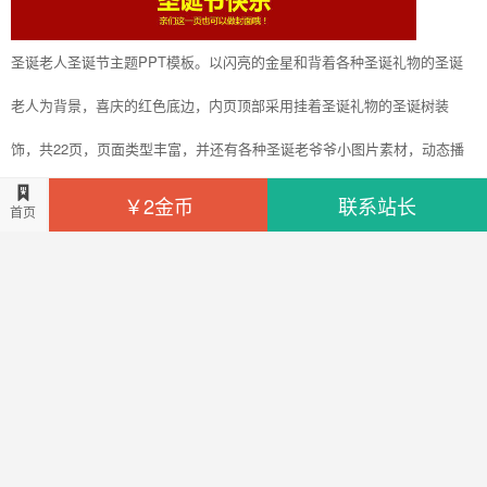
圣诞老人圣诞节主题PPT模板。以闪亮的金星和背着各种圣诞礼物的圣诞
老人为背景，喜庆的红色底边，内页顶部采用挂着圣诞礼物的圣诞树装
饰，共22页，页面类型丰富，并还有各种圣诞老爷爷小图片素材，动态播
放效果，推荐使用。
￥2金币
联系站长
首页
作品分类
圣诞节
© 版权
最近关注的模板